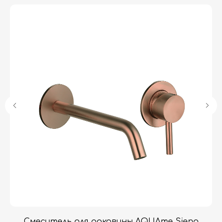
Гарантия
Дизайнерам
Контакты
Доставка и оплата
Москва, Новопесчаная улица, 19к1
+7 (495) 782-78-74
info@aquame-shop.ru
Принимаем звонки и обрабатываем
заказы с понедельника по пятницу
с 8:00 до 18:00 по Москве.
Онлайн-магазин работает 24/7.
Смеситель для раковины AQUAme Siena