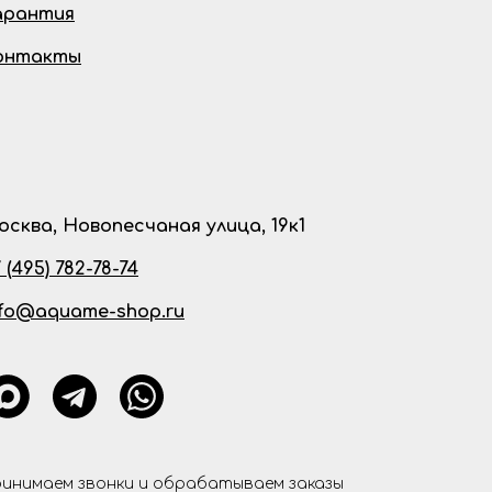
арантия
онтакты
осква, Новопесчаная улица, 19к1
 (495) 782-78-74
nfo@aquame-shop.ru
инимаем звонки и обрабатываем заказы