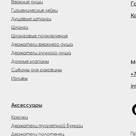
Верхние души
Г
Гигиенические лейки
К
Душевые штанги
Шланги
Шланговые подключения
Держатели верхнего душа
Держатели ручного душа
Донные клапаны
М
Сифоны для раковины
+7
Изливы
i
Аксессуары
Крючки
Держатели туалетной бумаги
Пр
Держатели полотенец