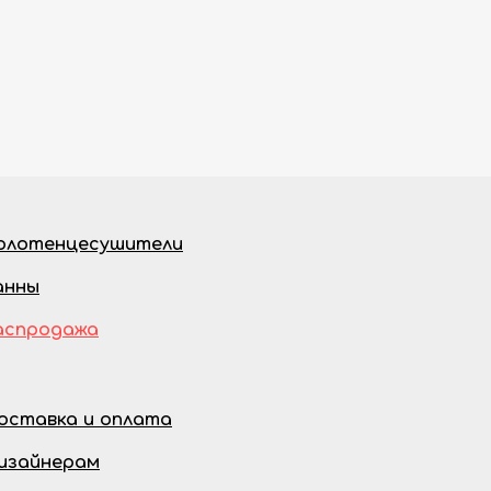
олотенцесушители
анны
аспродажа
оставка и оплата
изайнерам