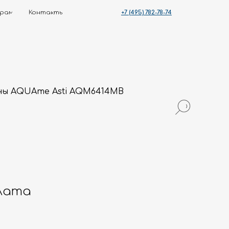
+7 (495) 782-78-74
ты
ны AQUAme Asti AQM6414MB
лата