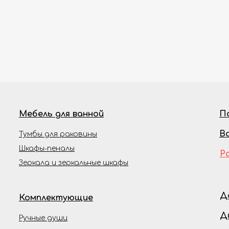
Мебель для ванной
П
В
Тумбы для раковины
Шкафы-пеналы
Р
Зеркала и зеркальные шкафы
Д
Комплектующие
Д
Ручные души