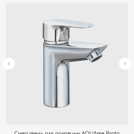
Гарантия
Дизайнерам
Контакты
Доставка и оплата
Москва, Новопесчаная улица, 19к1
+7 (495) 782-78-74
info@aquame-shop.ru
Принимаем звонки и обрабатываем
заказы с понедельника по пятницу
с 8:00 до 18:00 по Москве.
Онлайн-магазин работает 24/7.
Смеситель для раковины AQUAme Prato