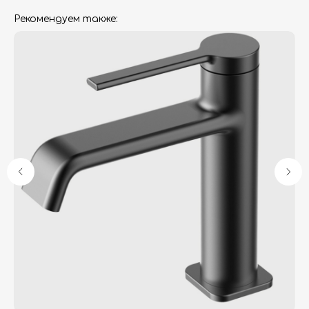
Рекомендуем также:
Гарантия
Дизайнерам
Контакты
Доставка и оплата
Москва, Новопесчаная улица, 19к1
+7 (495) 782-78-74
info@aquame-shop.ru
Принимаем звонки и обрабатываем
заказы с понедельника по пятницу
с 8:00 до 18:00 по Москве.