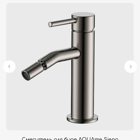
Гарантия
Дизайнерам
Контакты
Доставка и оплата
Москва, Новопесчаная улица, 19к1
+7 (495) 782-78-74
info@aquame-shop.ru
Принимаем звонки и обрабатываем
заказы с понедельника по пятницу
с 8:00 до 18:00 по Москве.
Онлайн-магазин работает 24/7.
 3
Смеситель для биде AQUAme Siena