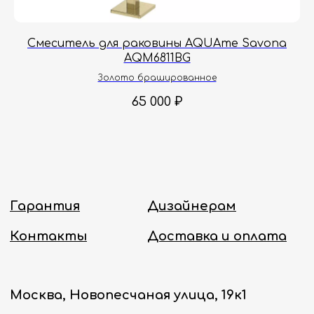
с 8:00 до 18:00 по Москве.
Онлайн-магазин работает 24/7.
Смеситель для раковины AQUAme Savona
В
AQM6811BG
Политика конфиденциальности
Золото брашированное
65 000
₽