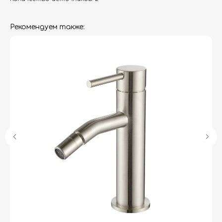
Рекомендуем также:
Гарантия
Дизайнерам
Контакты
Доставка и оплата
Москва, Новопесчаная улица, 19к1
+7 (495) 782-78-74
info@aquame-shop.ru
Принимаем звонки и обрабатываем
заказы с понедельника по пятницу