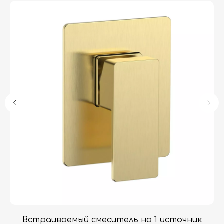
Гарантия
Дизайнерам
Контакты
Доставка и оплата
Москва, Новопесчаная улица, 19к1
+7 (495) 782-78-74
info@aquame-shop.ru
Принимаем звонки и обрабатываем
заказы с понедельника по пятницу
с 8:00 до 18:00 по Москве.
Онлайн-магазин работает 24/7.
Встраиваемый смеситель на 1 источник