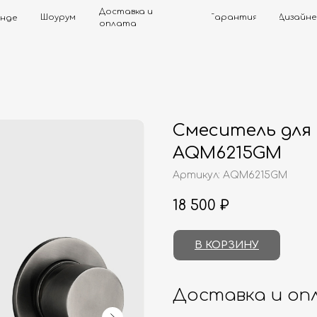
Доставка и
Шоурум
Гарантия
Дизайнерам
Контак
оплата
Смеситель для
AQM6215GM
Артикул:
AQM6215GM
18 500
₽
В КОРЗИНУ
Доставка и оп