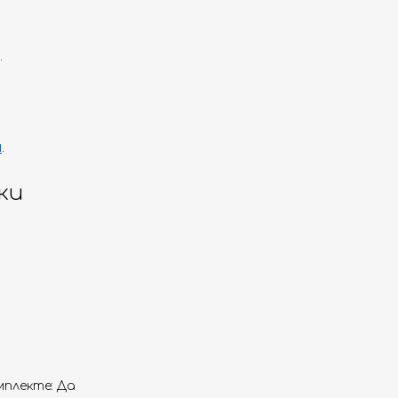
.
и
.
ки
плекте: Да