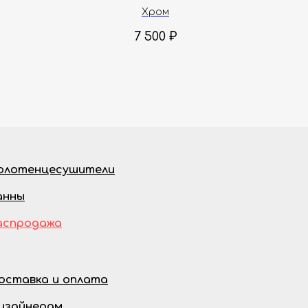
AQM8804CR
Хром
7 500
₽
олотенцесушители
анны
аспродажа
оставка и оплата
изайнерам