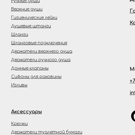
Ручные души
Верхние души
Г
Гигиенические лейки
К
Душевые штанги
Шланги
Шланговые подключения
Держатели верхнего душа
Держатели ручного душа
Донные клапаны
М
Сифоны для раковины
+7
Изливы
i
Аксессуары
Крючки
Держатели туалетной бумаги