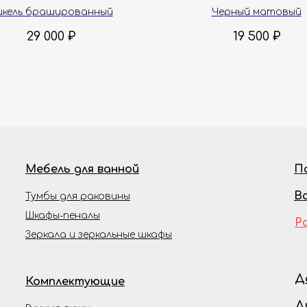
Cucina AQM9903BN
AQM8803MB
икель брашированный
Черный матовый
29 000
₽
19 500
₽
Мебель для ванной
П
В
Тумбы для раковины
Шкафы-пеналы
Р
Зеркала и зеркальные шкафы
Д
Комплектующие
Д