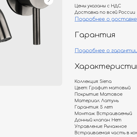
Цены указаны с НДС
Доставка по всей России
Подробнее о доставке
Гарантия
Подробнее о гаранти
Характеристи
Коллекция: Siena
Цвет: Графит матовый
Покрытие: Матовое
Материал: Латунь
Гарантия: 5 лет
Монтаж: Встраиваемый
Донный клапан: Нет
Управление: Рычажное
Встраиваемая часть в ком