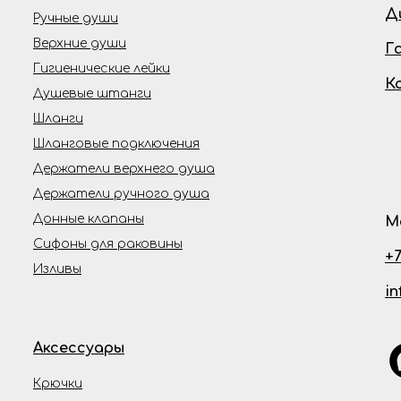
Д
Ручные души
Верхние души
Г
Гигиенические лейки
К
Душевые штанги
Шланги
Шланговые подключения
Держатели верхнего душа
Держатели ручного душа
Донные клапаны
М
Сифоны для раковины
+7
Изливы
i
Аксессуары
Крючки