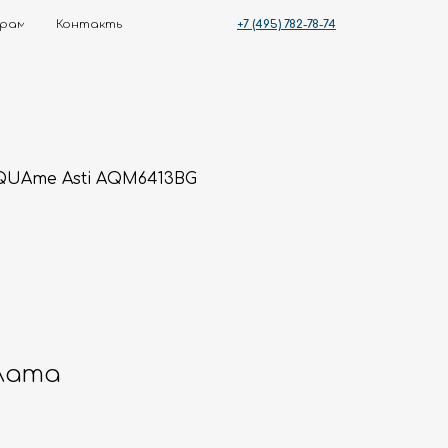
+7 (495) 782-78-74
ты
QUAme Asti AQM6413BG
лата