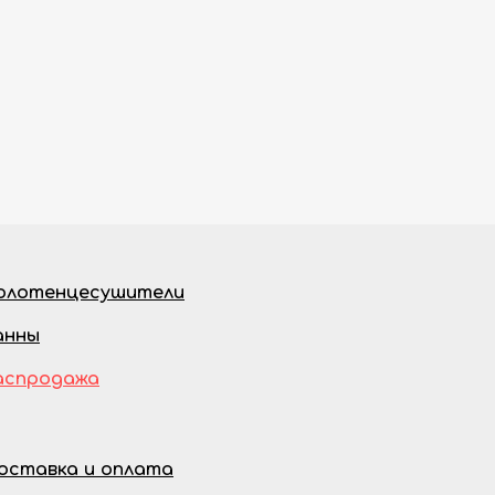
олотенцесушители
анны
аспродажа
оставка и оплата