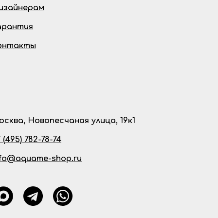
изайнерам
арантия
онтакты
осква, Новопесчаная улица, 19к1
 (495) 782-78-74
nfo@aquame-shop.ru