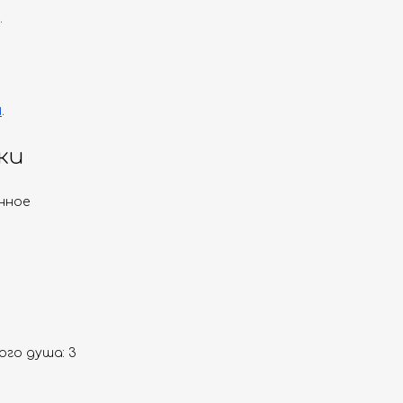
.
и
.
ки
нное
го душа: 3