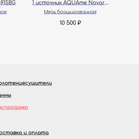
915BG
1 источник AQUAme Novara
AQM8813BC
ное
Медь брашированная
10 500
₽
олотенцесушители
анны
аспродажа
оставка и оплата