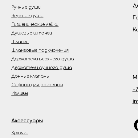
Д
Ручные души
Верхние души
Г
Гигиенические лейки
К
Душевые штанги
Шланги
Шланговые подключения
Держатели верхнего душа
Держатели ручного душа
Донные клапаны
М
Сифоны для раковины
+7
Изливы
i
Аксессуары
Крючки