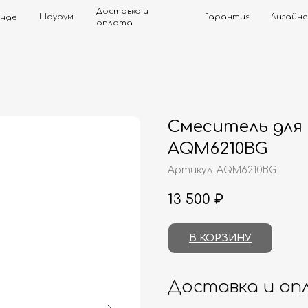
Доставка и
Шоурум
Гарантия
Дизайнерам
Контак
оплата
Смеситель для
AQM6210BG
Артикул:
AQM6210BG
13 500
₽
В КОРЗИНУ
Доставка и оп