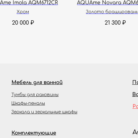
Ame Imola AQM6712CR
AQUAme Novara AQM6
Хром
Золото браширован
20 000
₽
21 300
₽
Мебель для ванной
П
В
Тумбы для раковины
Шкафы-пеналы
Р
Зеркала и зеркальные шкафы
Д
Комплектующие