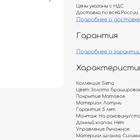
Цены указаны с НДС
Доставка по всей России
Подробнее о доставке
Гарантия
Подробнее о гаранти
Характеристи
Коллекция: Siena
Цвет: Золото браширова
Покрытие: Матовое
Материал: Латунь
Гарантия: 5 лет
Монтаж: На раковину/ст
Донный клапан: Нет
Управление: Рычажное
Материал шланга: Силико