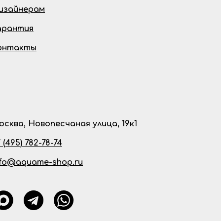
изайнерам
арантия
онтакты
осква, Новопесчаная улица, 19к1
 (495) 782-78-74
nfo@aquame-shop.ru