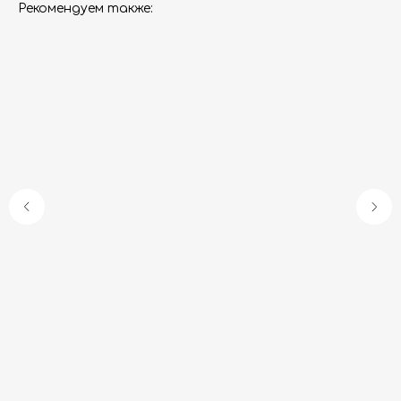
Рекомендуем также:
Гарантия
Дизайнерам
Контакты
Доставка и оплата
Москва, Новопесчаная улица, 19к1
+7 (495) 782-78-74
info@aquame-shop.ru
Принимаем звонки и обрабатываем
заказы с понедельника по пятницу
с 8:00 до 18:00 по Москве.
Онлайн-магазин работает 24/7.