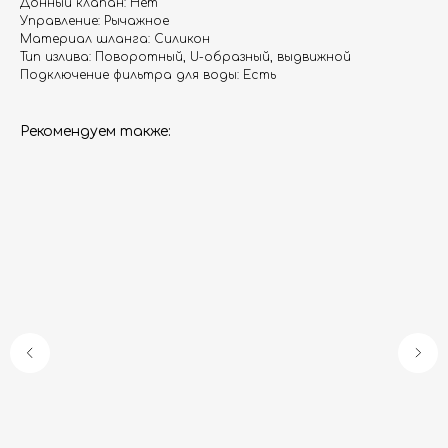
Донный клапан: Нет
Управление: Рычажное
Материал шланга: Силикон
Тип излива: Поворотный, U-образный, выдвижной
Подключение фильтра для воды: Есть
Рекомендуем также:
Гарантия
Дизайнерам
Контакты
Доставка и оплата
Москва, Новопесчаная улица, 19к1
+7 (495) 782-78-74
info@aquame-shop.ru