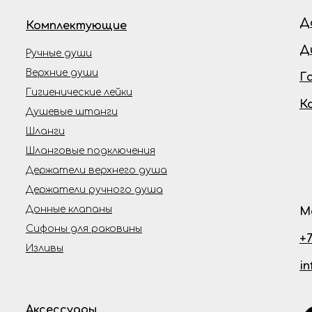
Д
Комплектующие
Д
Ручные души
Верхние души
Г
Гигиенические лейки
К
Душевые штанги
Шланги
Шланговые подключения
Держатели верхнего душа
Держатели ручного душа
Донные клапаны
М
Сифоны для раковины
+7
Изливы
i
Аксессуары