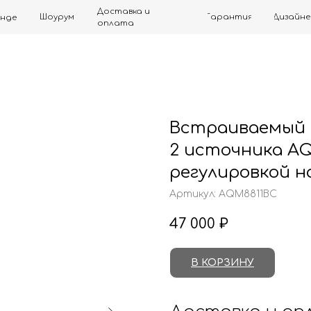
Доставка и
Шоурум
Гарантия
Дизайнерам
Контак
оплата
Встраиваемый
2 источника A
регулировкой н
Артикул:
AQM8811BC
47 000
₽
В КОРЗИНУ