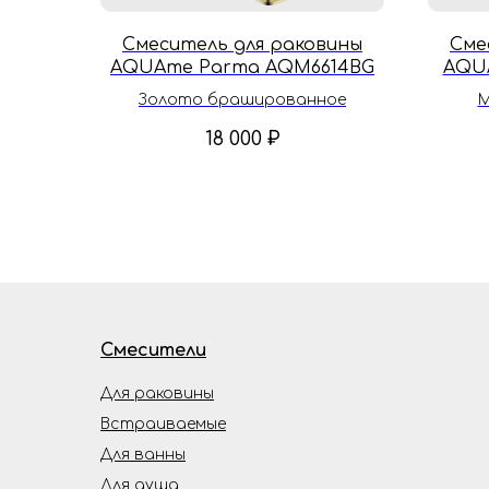
Смеситель для раковины
Сме
AQUAme Parma AQM6614BG
AQUA
Золото брашированное
М
18 000
₽
Смесители
Для раковины
Встраиваемые
Для ванны
Для душа