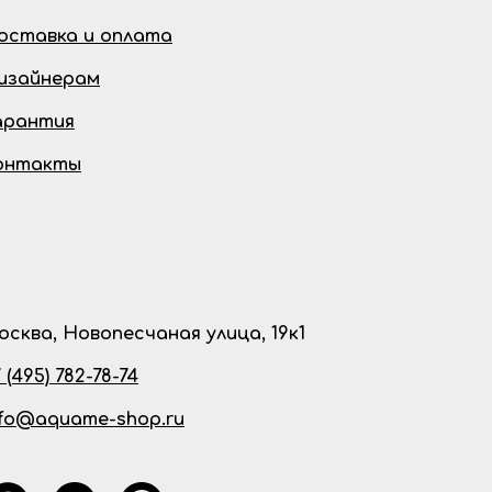
оставка и оплата
изайнерам
арантия
онтакты
осква, Новопесчаная улица, 19к1
 (495) 782-78-74
nfo@aquame-shop.ru