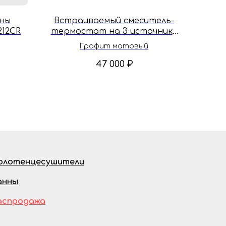
нны
Встраиваемый смеситель-
12CR
термостат на 3 источника
AQUAme Siena AQM8806GM
Графит матовый
47 000
₽
олотенцесушители
анны
аспродажа