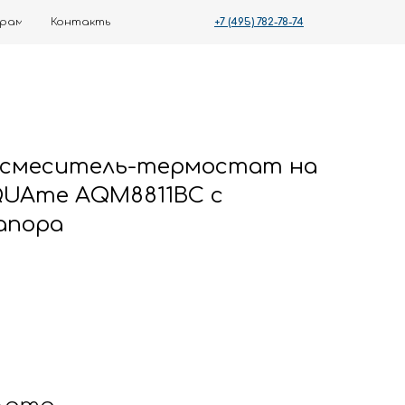
+7 (495) 782-78-74
ты
 смеситель-термостат на
QUAme AQM8811BC с
апора