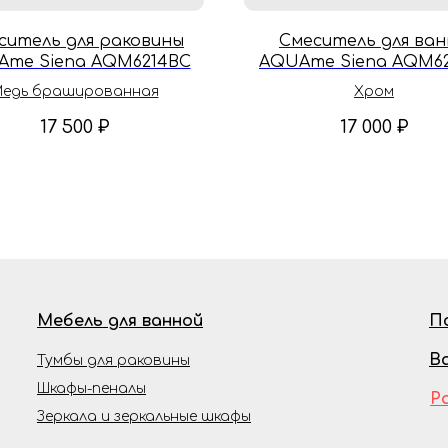
ситель для раковины
Смеситель для ва
me Siena AQM6214BC
AQUAme Siena AQM62
едь брашированная
Хром
17 500
₽
17 000
₽
Мебель для ванной
П
В
Тумбы для раковины
Шкафы-пеналы
Р
Зеркала и зеркальные шкафы