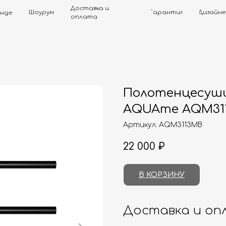
Доставка и
Шоурум
Гарантия
Дизайнерам
Контак
оплата
Полотенцесуши
AQUAme AQM31
Артикул:
AQM3113MB
22 000
₽
В КОРЗИНУ
Доставка и оп