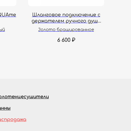
AQUAme
Шланговое подключение с
держателем ручного душа
AQUAme Siena AQM8714BG
ый
Золото брашированное
6 600
₽
олотенцесушители
анны
аспродажа