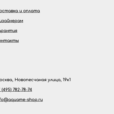
оставка и оплата
изайнерам
арантия
онтакты
осква, Новопесчаная улица, 19к1
 (495) 782-78-74
nfo@aquame-shop.ru