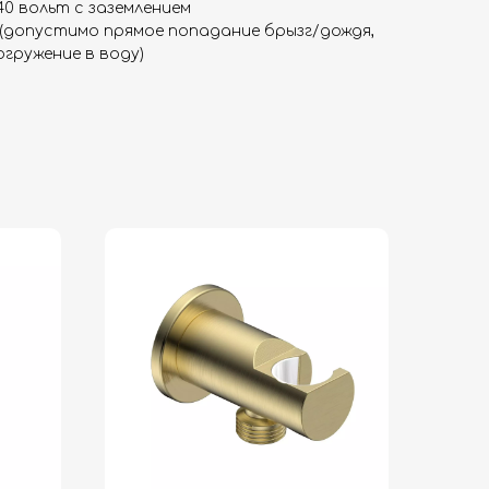
40 вольт с заземлением
 (допустимо прямое попадание брызг/дождя,
гружение в воду)