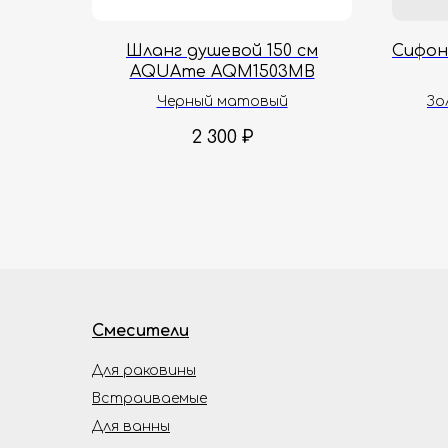
Шланг душевой 150 см
Сифон
AQUAme AQM1503MB
Черный матовый
Зо
2 300
₽
Смесители
Для раковины
Встраиваемые
Для ванны