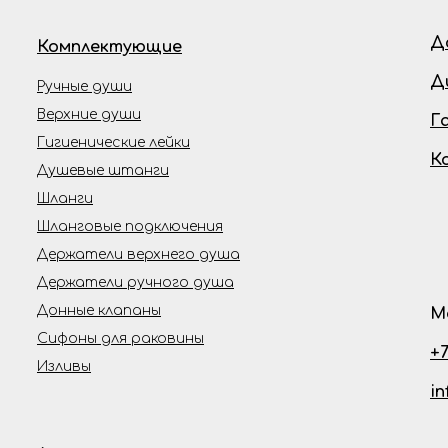
Д
Комплектующие
Д
Ручные души
Верхние души
Г
Гигиенические лейки
К
Душевые штанги
Шланги
Шланговые подключения
Держатели верхнего душа
Держатели ручного душа
Донные клапаны
М
Сифоны для раковины
+7
Изливы
i