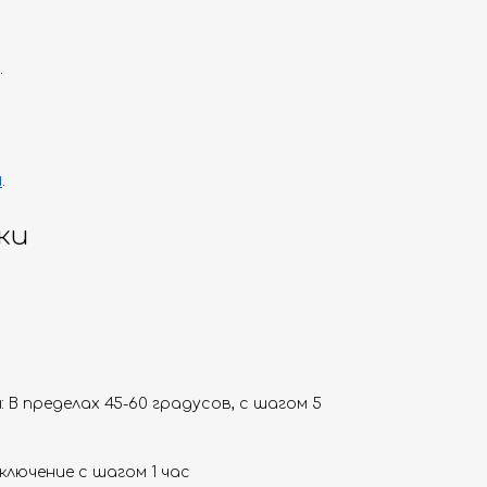
.
и
.
ки
 В пределах 45-60 градусов, с шагом 5
ключение с шагом 1 час