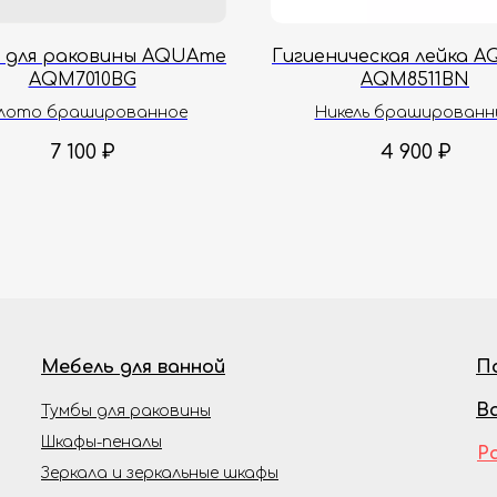
 для раковины AQUAme
Гигиеническая лейка 
AQM7010BG
AQM8511BN
лото брашированное
Никель брашированн
7 100
₽
4 900
₽
Мебель для ванной
П
В
Тумбы для раковины
Шкафы-пеналы
Р
Зеркала и зеркальные шкафы