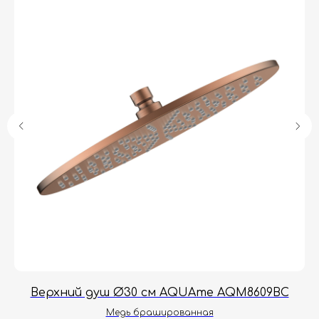
Гарантия
Дизайнерам
Контакты
Доставка и оплата
Москва, Новопесчаная улица, 19к1
+7 (495) 782-78-74
info@aquame-shop.ru
Принимаем звонки и обрабатываем
заказы с понедельника по пятницу
с 8:00 до 18:00 по Москве.
Онлайн-магазин работает 24/7.
Верхний душ Ø30 см AQUAme AQM8609BC
Медь брашированная