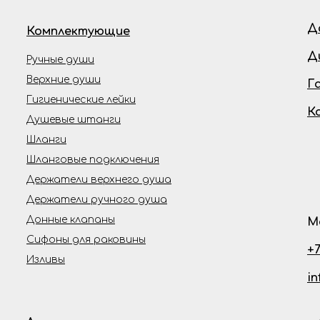
Д
Комплектующие
Д
Ручные души
Верхние души
Г
Гигиенические лейки
К
Душевые штанги
Шланги
Шланговые подключения
Держатели верхнего душа
Держатели ручного душа
Донные клапаны
М
Сифоны для раковины
+7
Изливы
i