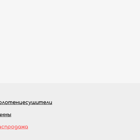
олотенцесушители
анны
аспродажа