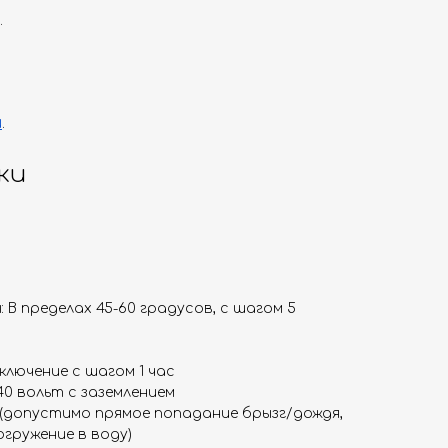
.
и
.
ки
 В пределах 45-60 градусов, с шагом 5
ключение с шагом 1 час
40 вольт с заземлением
 (допустимо прямое попадание брызг/дождя,
гружение в воду)