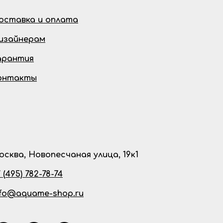
оставка и оплата
изайнерам
арантия
онтакты
осква, Новопесчаная улица, 19к1
 (495) 782-78-74
nfo@aquame-shop.ru