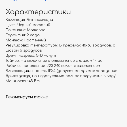
Характеристики
Коллекция: Без коллекции
Цвет: Черный матовый
Гарантия
Дизайнерам
Покрытие: Матовое
Гарантия: 2 года
Контакты
Доставка и оплата
Монтаж: Настенный
Регулировка температуры: В пределах 45-60 градусов, с
шагом 5 градусов
Москва, Новопесчаная улица, 19к1
Время нагрева: 5-10 минут
Таймер: На включение и отключение с шагом 1 час
+7 (495) 782-78-74
Рабочее напряжение: 220-240 вольт с заземлением
Влагозащищенность: IPX4 (допустимо прямое попадание
info@aquame-shop.ru
брызг/дождя, но недопустимо полное погружение в воду)
Мощность: 45 Вт
Рекомендуем также:
Принимаем звонки и обрабатываем
заказы с понедельника по пятницу
с 8:00 до 18:00 по Москве.
Онлайн-магазин работает 24/7.