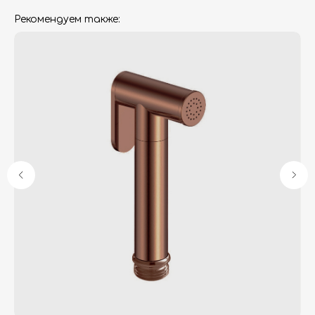
Рекомендуем также:
Гарантия
Дизайнерам
Контакты
Доставка и оплата
Москва, Новопесчаная улица, 19к1
+7 (495) 782-78-74
info@aquame-shop.ru
Принимаем звонки и обрабатываем
заказы с понедельника по пятницу
с 8:00 до 18:00 по Москве.