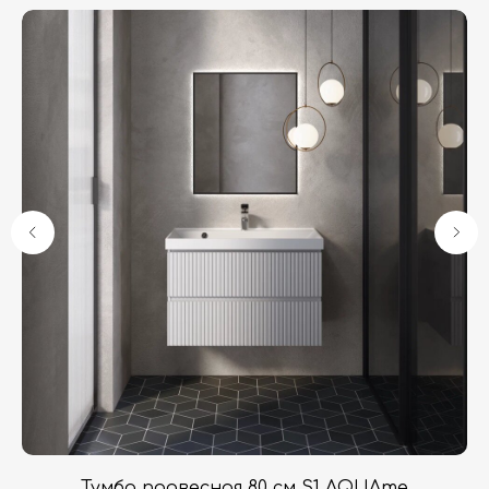
Гарантия
Дизайнерам
Контакты
Доставка и оплата
Москва, Новопесчаная улица, 19к1
+7 (495) 782-78-74
info@aquame-shop.ru
Принимаем звонки и обрабатываем
заказы с понедельника по пятницу
с 8:00 до 18:00 по Москве.
Онлайн-магазин работает 24/7.
3
Тумба подвесная 80 см S1 AQUAme