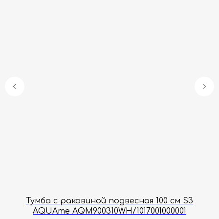
Гарантия
Дизайнерам
Контакты
Доставка и оплата
Москва, Новопесчаная улица, 19к1
+7 (495) 782-78-74
info@aquame-shop.ru
Принимаем звонки и обрабатываем
заказы с понедельника по пятницу
с 8:00 до 18:00 по Москве.
Онлайн-магазин работает 24/7.
Тумба с раковиной подвесная 100 см S3
AQUAme AQM900310WH/1017001000001