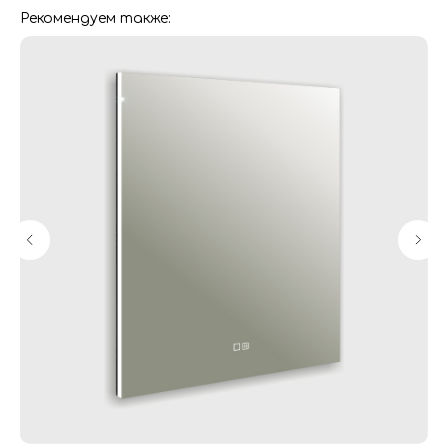
Рекомендуем также:
Гарантия
Дизайнерам
Контакты
Доставка и оплата
Москва, Новопесчаная улица, 19к1
+7 (495) 782-78-74
info@aquame-shop.ru
Принимаем звонки и обрабатываем
заказы с понедельника по пятницу
с 8:00 до 18:00 по Москве.