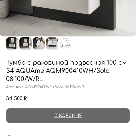
Тумба с раковиной подвесная 100 см
S4 AQUAme AQM900410WH/Solo
08.100/W/RL
Артикул:
AQM900410WH+Solo 08.100/W/RL
34 500
₽
В КОРЗИНУ