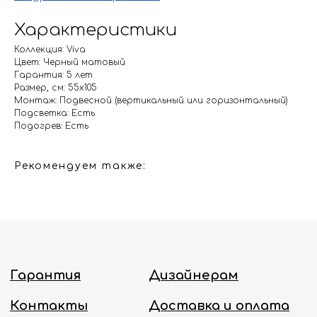
Гарантия
Дизайнерам
Характеристики
Контакты
Доставка и оплата
Коллекция: Viva
Цвет: Черный матовый
Гарантия: 5 лет
Москва, Новопесчаная улица, 19к1
Размер, см: 55х105
Монтаж: Подвесной (вертикальный или горизонтальный)
+7 (495) 782-78-74
Подсветка: Есть
info@aquame-shop.ru
Подогрев: Есть
Рекомендуем также:
Принимаем звонки и обрабатываем
заказы с понедельника по пятницу
с 8:00 до 18:00 по Москве.
Онлайн-магазин работает 24/7.
Политика конфиденциальности