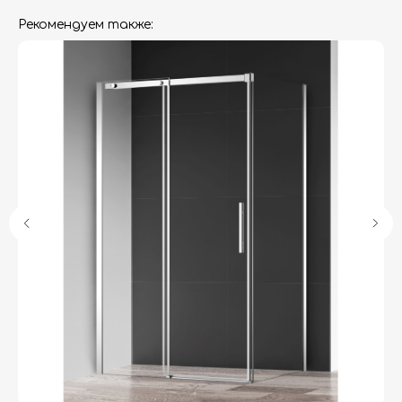
Рекомендуем также:
Гарантия
Дизайнерам
Контакты
Доставка и оплата
Москва, Новопесчаная улица, 19к1
+7 (495) 782-78-74
info@aquame-shop.ru
Принимаем звонки и обрабатываем
заказы с понедельника по пятницу
с 8:00 до 18:00 по Москве.