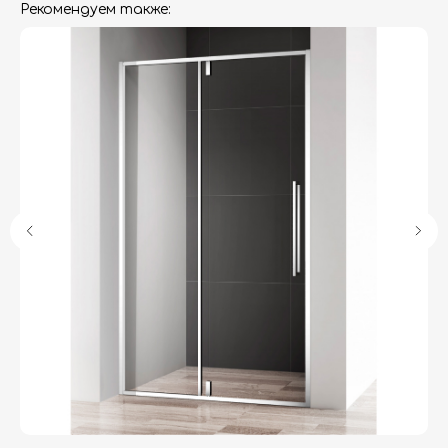
Рекомендуем также:
Гарантия
Дизайнерам
Контакты
Доставка и оплата
Москва, Новопесчаная улица, 19к1
+7 (495) 782-78-74
info@aquame-shop.ru
Принимаем звонки и обрабатываем
заказы с понедельника по пятницу
с 8:00 до 18:00 по Москве.
Онлайн-магазин работает 24/7.