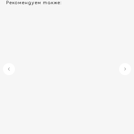
Рекомендуем также:
Гарантия
Дизайнерам
Контакты
Доставка и оплата
Москва, Новопесчаная улица, 19к1
+7 (495) 782-78-74
info@aquame-shop.ru
Принимаем звонки и обрабатываем
заказы с понедельника по пятницу
с 8:00 до 18:00 по Москве.
Онлайн-магазин работает 24/7.