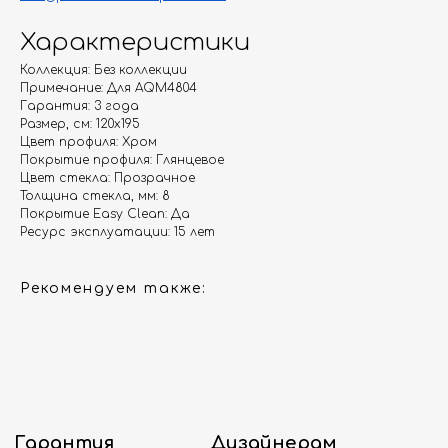
Характеристики
Гарантия
Дизайнерам
Коллекция: Без коллекции
Примечание: Для AQM4804
Контакты
Доставка и оплата
Гарантия: 3 года
Размер, см: 120х195
Цвет профиля: Хром
Москва, Новопесчаная улица, 19к1
Покрытие профиля: Глянцевое
Цвет стекла: Прозрачное
+7 (495) 782-78-74
Толщина стекла, мм: 8
info@aquame-shop.ru
Покрытие Easy Clean: Да
Ресурс эксплуатации: 15 лет
Рекомендуем также:
Принимаем звонки и обрабатываем
заказы с понедельника по пятницу
с 8:00 до 18:00 по Москве.
Онлайн-магазин работает 24/7.