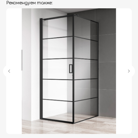
Рекомендуем также:
Гарантия
Дизайнерам
Контакты
Доставка и оплата
Москва, Новопесчаная улица, 19к1
+7 (495) 782-78-74
info@aquame-shop.ru
Принимаем звонки и обрабатываем
заказы с понедельника по пятницу
с 8:00 до 18:00 по Москве.
Онлайн-магазин работает 24/7.