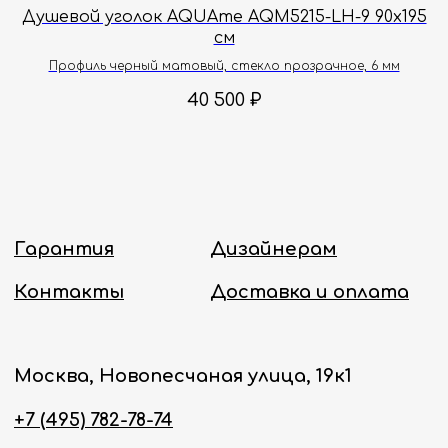
40
Душевой уголок AQUAme AQM5215-LH-9 90х195
Б
см
Политика конфиденциальности
Профиль черный матовый, стекло прозрачное, 6 мм
40 500
₽