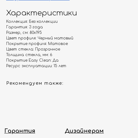
Характеристики
Гарантия
Дизайнерам
Коллекция: Без коллекции
Контакты
Доставка и оплата
Гарантия: 3 года
Размер, см: 80х195
Цвет профиля: Черный матовый
Москва, Новопесчаная улица, 19к1
Покрытие профиля: Матовое
Цвет стекла: Прозрачное
+7 (495) 782-78-74
Толщина стекла, мм: 6
Покрытие Easy Clean: Да
info@aquame-shop.ru
Ресурс эксплуатации: 15 лет
Рекомендуем также:
Принимаем звонки и обрабатываем
заказы с понедельника по пятницу
с 8:00 до 18:00 по Москве.
Онлайн-магазин работает 24/7.
Политика конфиденциальности