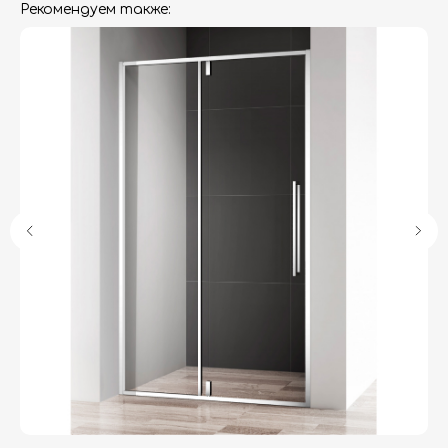
Рекомендуем также:
Гарантия
Дизайнерам
Контакты
Доставка и оплата
Москва, Новопесчаная улица, 19к1
+7 (495) 782-78-74
info@aquame-shop.ru
Принимаем звонки и обрабатываем
заказы с понедельника по пятницу
с 8:00 до 18:00 по Москве.
Онлайн-магазин работает 24/7.