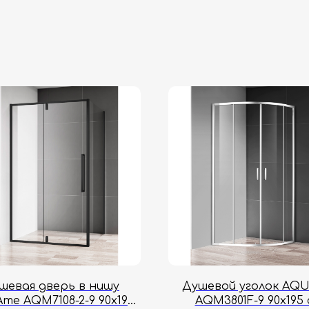
шевая дверь в нишу
Душевой уголок AQ
me AQM7108-2-9 90х195
AQM3801F-9 90х195 