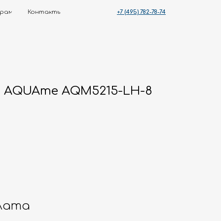
+7 (495) 782-78-74
ты
к AQUAme AQM5215-LH-8
лата