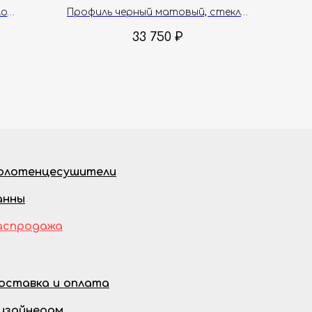
120х200 см
ло
Профиль черный матовый, стекло
прозрачное, 8 мм
33 750
₽
олотенцесушители
анны
аспродажа
оставка и оплата
изайнерам