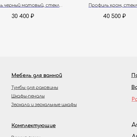
см
ь черный матовый, стекло
Профиль хром, стек
прозрачное, 6 мм
прозрачное, 6 мм
30 400
₽
40 500
₽
Мебель для ванной
П
В
Тумбы для раковины
Шкафы-пеналы
Р
Зеркала и зеркальные шкафы
Д
Комплектующие
Д