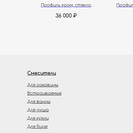
см
Профиль хром, стекло
Профил
прозрачное, 8 мм
36 000
₽
Смесители
Для раковины
Встраиваемые
Для ванны
Для душа
Для кухни
Для биде