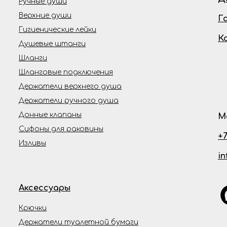
Ручные души
Верхние души
Г
Гигиенические лейки
К
Душевые штанги
Шланги
Шланговые подключения
Держатели верхнего душа
Держатели ручного душа
Донные клапаны
М
Сифоны для раковины
+7
Изливы
i
Аксессуары
Крючки
Держатели туалетной бумаги