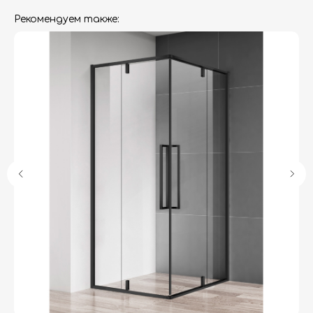
Рекомендуем также:
Гарантия
Дизайнерам
Контакты
Доставка и оплата
Москва, Новопесчаная улица, 19к1
+7 (495) 782-78-74
info@aquame-shop.ru
Принимаем звонки и обрабатываем
заказы с понедельника по пятницу
с 8:00 до 18:00 по Москве.