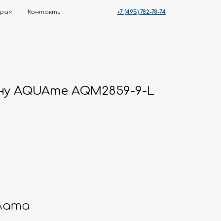
+7 (495) 782-78-74
ты
ну AQUAme AQM2859-9-L
лата