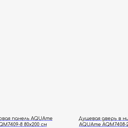
овая панель AQUAme
Душевая дверь в н
QM7409-8 80х200 см
AQUAme AQM7408-2