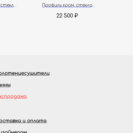
 стекло
Профиль хром, стекло
прозрачное, 6 мм
22 500
₽
олотенцесушители
анны
аспродажа
оставка и оплата
изайнерам