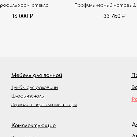
120х200 см
рофиль хром, стекло
Профиль черный матовый,
прозрачное, 8 мм
прозрачное, 8 мм
16 000
₽
33 750
₽
Мебель для ванной
П
В
Тумбы для раковины
Шкафы-пеналы
Р
Зеркала и зеркальные шкафы
Д
Комплектующие
Д