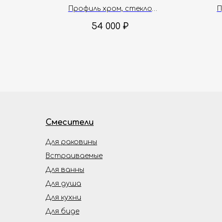
Профиль хром, стекло
П
прозрачное, 6 мм
54 000
₽
Смесители
Для раковины
Встраиваемые
Для ванны
Для душа
Для кухни
Для биде