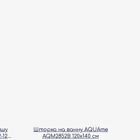
ишу
Шторка на ванну AQUAme
-12
AQM2852B 120х140 см