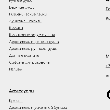
Ручные души
Верхние души
Г
Гигиенические лейки
К
Душевые штанги
Шланги
Шланговые подключения
Держатели верхнего душа
Держатели ручного душа
Донные клапаны
М
Сифоны для раковины
+7
Изливы
i
Аксессуары
Крючки
Держатели туалетной бумаги