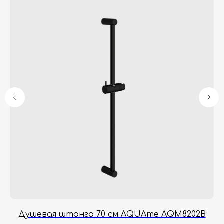
Гарантия
Дизайнерам
Контакты
Доставка и оплата
Москва, Новопесчаная улица, 19к1
+7 (495) 782-78-74
info@aquame-shop.ru
Принимаем звонки и обрабатываем
заказы с понедельника по пятницу
с 8:00 до 18:00 по Москве.
Онлайн-магазин работает 24/7.
Душевая штанга 70 см AQUAme AQM8202B