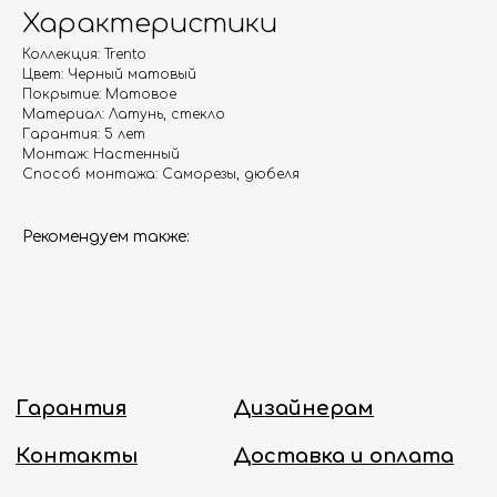
Гарантия
Дизайнерам
Характеристики
Контакты
Доставка и оплата
Коллекция: Trento
Цвет: Черный матовый
Покрытие: Матовое
Москва, Новопесчаная улица, 19к1
Материал: Латунь, стекло
Гарантия: 5 лет
+7 (495) 782-78-74
Монтаж: Настенный
Способ монтажа: Саморезы, дюбеля
info@aquame-shop.ru
Рекомендуем также:
Принимаем звонки и обрабатываем
заказы с понедельника по пятницу
с 8:00 до 18:00 по Москве.
Онлайн-магазин работает 24/7.
Политика конфиденциальности