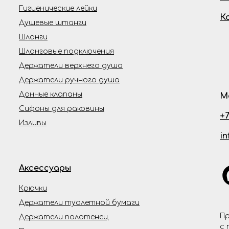
Гигиенические лейки
К
Душевые штанги
Шланги
Шланговые подключения
Держатели верхнего душа
Держатели ручного душа
Донные клапаны
М
Сифоны для раковины
+7
Изливы
i
Аксессуары
Крючки
Держатели туалетной бумаги
Пр
Держатели полотенец
с 