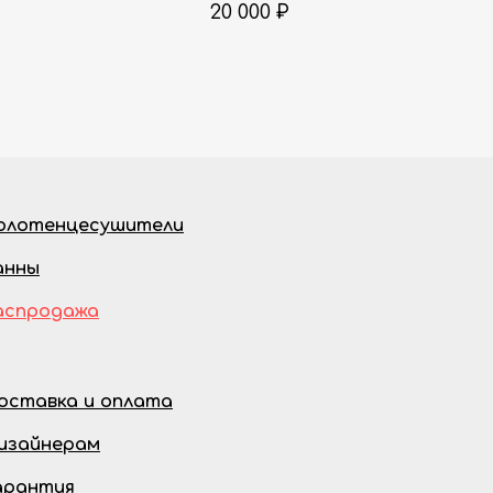
20 000
₽
олотенцесушители
анны
аспродажа
оставка и оплата
изайнерам
арантия