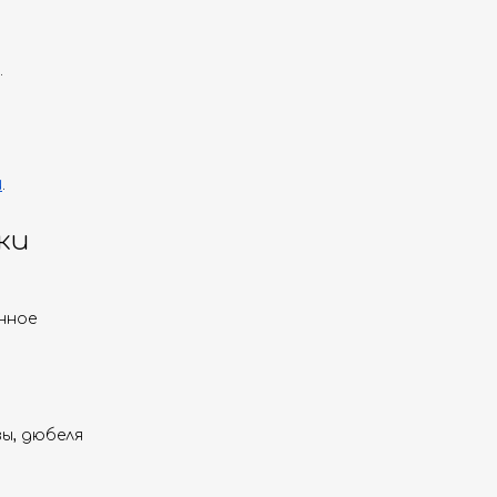
.
и
.
ки
нное
ы, дюбеля