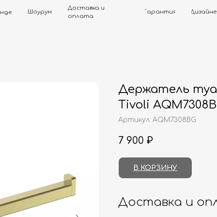
Доставка и
Шоурум
Гарантия
Дизайнерам
Контак
оплата
Держатель туа
Tivoli AQM7308
Артикул:
AQM7308BG
7 900
₽
В КОРЗИНУ
Доставка и оп