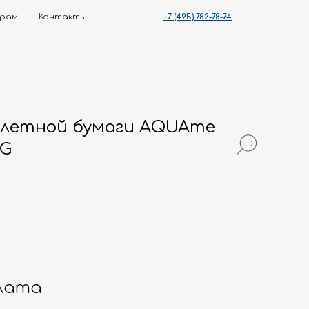
+7 (495) 782-78-74
ты
летной бумаги AQUAme
BG
лата