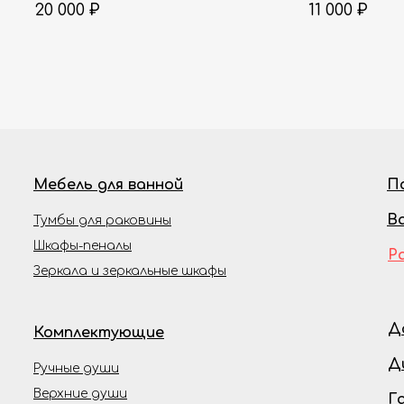
20 000
₽
11 000
₽
Мебель для ванной
П
В
Тумбы для раковины
Шкафы-пеналы
Р
Зеркала и зеркальные шкафы
Д
Комплектующие
Д
Ручные души
Верхние души
Г