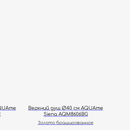
AQUAme
Верхний душ Ø40 см AQUAme
R
Siena AQM8606BG
Золото брашированное