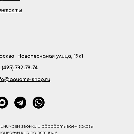
онтакты
осква, Новопесчаная улица, 19к1
 (495) 782-78-74
nfo@aquame-shop.ru
инимаем звонки и обрабатываем заказы
понедельника по пятницу