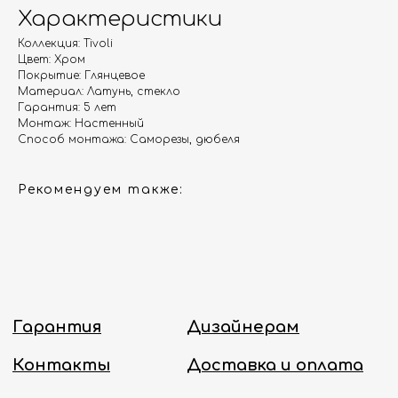
Гарантия
Дизайнерам
Характеристики
Контакты
Доставка и оплата
Коллекция: Tivoli
Цвет: Хром
Покрытие: Глянцевое
Москва, Новопесчаная улица, 19к1
Материал: Латунь, стекло
Гарантия: 5 лет
+7 (495) 782-78-74
Монтаж: Настенный
Способ монтажа: Саморезы, дюбеля
info@aquame-shop.ru
Рекомендуем также:
Принимаем звонки и обрабатываем
заказы с понедельника по пятницу
с 8:00 до 18:00 по Москве.
Онлайн-магазин работает 24/7.
Политика конфиденциальности