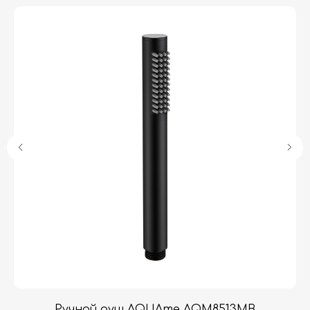
Гарантия
Дизайнерам
Контакты
Доставка и оплата
Москва, Новопесчаная улица, 19к1
+7 (495) 782-78-74
info@aquame-shop.ru
Принимаем звонки и обрабатываем
заказы с понедельника по пятницу
с 8:00 до 18:00 по Москве.
Онлайн-магазин работает 24/7.
e
Ручной душ AQUAme AQM8513MB