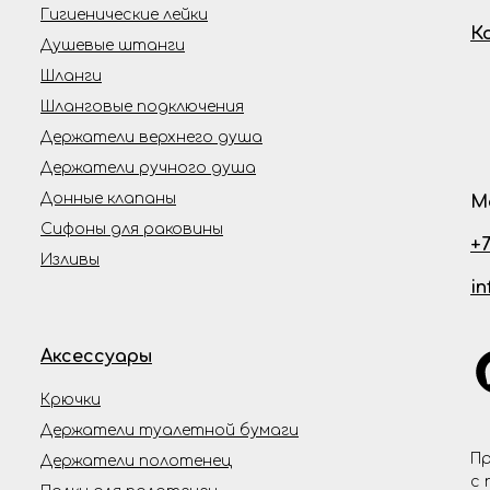
Гигиенические лейки
К
Душевые штанги
Шланги
Шланговые подключения
Держатели верхнего душа
Держатели ручного душа
Донные клапаны
М
Сифоны для раковины
+7
Изливы
i
Аксессуары
Крючки
Держатели туалетной бумаги
Пр
Держатели полотенец
с 