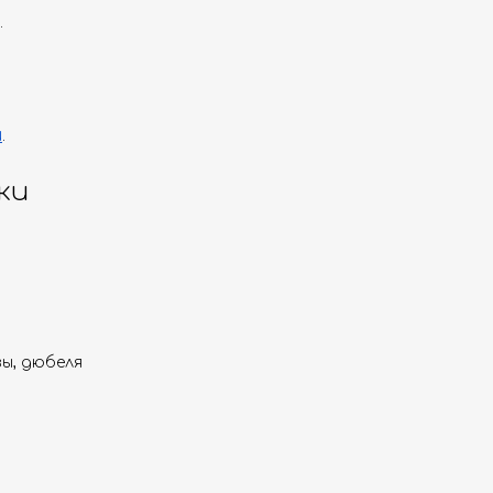
.
и
.
ки
ы, дюбеля