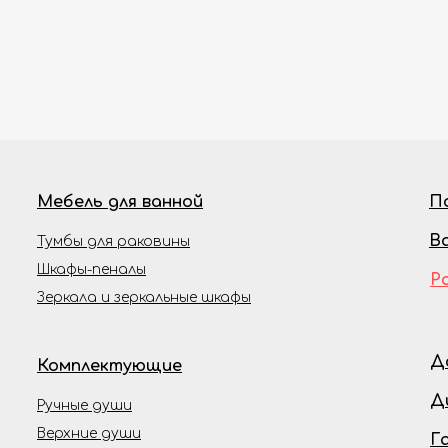
Мебель для ванной
П
В
Тумбы для раковины
Шкафы-пеналы
Р
Зеркала и зеркальные шкафы
Д
Комплектующие
Д
Ручные души
Верхние души
Г