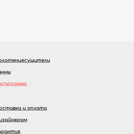
олотенцесушители
анны
аспродажа
оставка и оплата
изайнерам
арантия