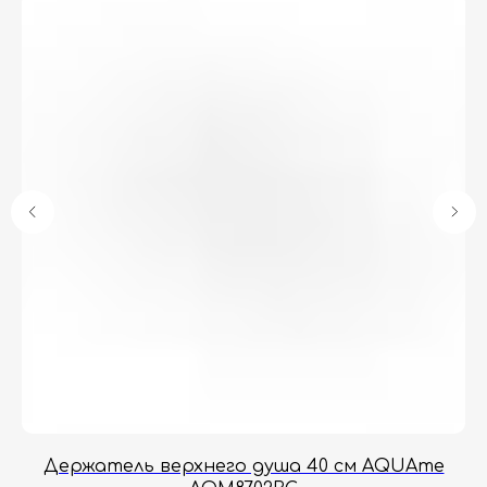
Гарантия
Дизайнерам
Контакты
Доставка и оплата
Москва, Новопесчаная улица, 19к1
+7 (495) 782-78-74
info@aquame-shop.ru
Принимаем звонки и обрабатываем
заказы с понедельника по пятницу
с 8:00 до 18:00 по Москве.
Онлайн-магазин работает 24/7.
Держатель верхнего душа 40 см AQUAme