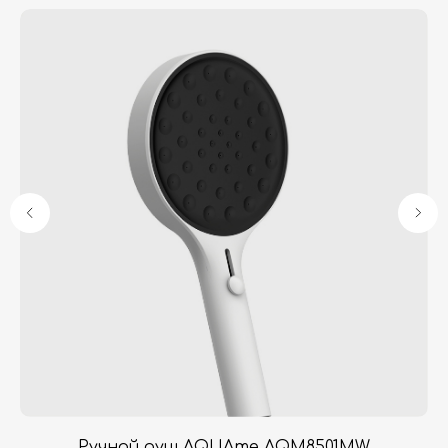
Гарантия
Дизайнерам
Контакты
Доставка и оплата
Москва, Новопесчаная улица, 19к1
+7 (495) 782-78-74
info@aquame-shop.ru
Принимаем звонки и обрабатываем
заказы с понедельника по пятницу
с 8:00 до 18:00 по Москве.
Онлайн-магазин работает 24/7.
e
Ручной душ AQUAme AQM8501MW