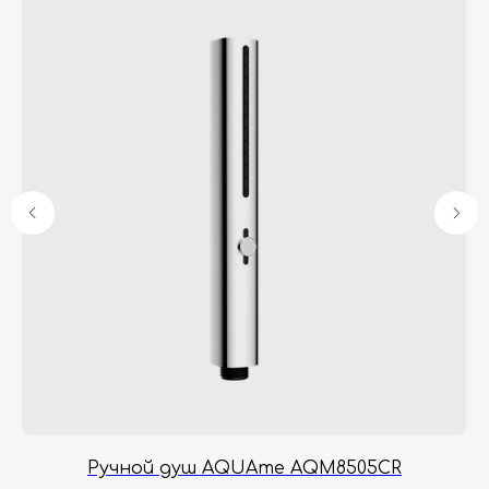
Гарантия
Дизайнерам
Контакты
Доставка и оплата
Москва, Новопесчаная улица, 19к1
+7 (495) 782-78-74
info@aquame-shop.ru
Принимаем звонки и обрабатываем
заказы с понедельника по пятницу
с 8:00 до 18:00 по Москве.
Онлайн-магазин работает 24/7.
R
Ручной душ AQUAme AQM8505CR