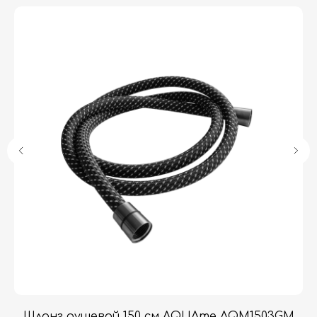
Гарантия
Дизайнерам
Контакты
Доставка и оплата
Москва, Новопесчаная улица, 19к1
+7 (495) 782-78-74
info@aquame-shop.ru
Принимаем звонки и обрабатываем
заказы с понедельника по пятницу
с 8:00 до 18:00 по Москве.
Онлайн-магазин работает 24/7.
Шланг душевой 150 см AQUAme AQM1503GM